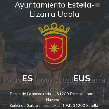
Ayuntamiento Estella-
Ir al contenido
facebook
twitter
youtube
insta
co
ES
EUS
Lizarra Udala
El tiempo - Tutiempo.net
ES
EUS
Ayuntamiento Estella-Lizarra
Udala
Paseo de La Inmaculada, 1, 31200 Estella-Lizarra,
Navarra
Sorkunde Garbiaren pasalekua, 1 P.K. 31200 Estella-
Bus