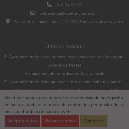
948 54 82 00
webestella@estella-lizarra.com
Paseo de La Inmaculada, 1, 31200 Estella-Lizarra, Navarra
Últimas noticias
El Ayuntamiento hace un balance muy positivo de las fiestas: menos incidencias, gran participación y mayor afluencia de público que en años anteriores
Bandos de fiestas
Resumen del pleno ordinario de esta tarde
El Ayuntamiento habilita aparcamientos desde mañana y adopta medidas de movilidad con motivo de las fiestas patronales
La matrícula para los cursos de pintura del Colectivo Cultural Almudí se abrirá del 1 al 4 de septiembre
Usamos cookies para mejorar su experiencia de navegación
El Ayuntamiento y el Banco de Alimentos renuevan el convenio de financiación de la entidad
en nuestra web, para mostrarle contenidos personalizados y
Aviso Legal
Aviso de privacidad
Accesibilidad
analizar el tráfico de nuestra web.
Política de Cookies
Aceptar todas
Rechazar todas
Configurar
Política de Seguridad de la información