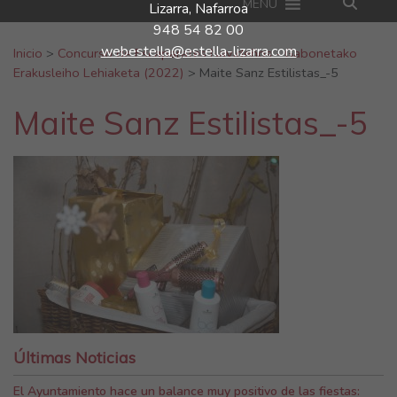
MENU
Lizarra, Nafarroa
948 54 82 00
Buscar:
webestella@estella-lizarra.com
Inicio
>
Concurso de Escaparates Navideños - Gabonetako
Erakusleiho Lehiaketa (2022)
>
Maite Sanz Estilistas_-5
Maite Sanz Estilistas_-5
Últimas Noticias
El Ayuntamiento hace un balance muy positivo de las fiestas: