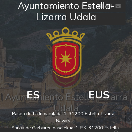
Ayuntamiento Estella-
Ir al contenido
facebook
twitter
youtube
insta
co
ES
EUS
Lizarra Udala
El tiempo - Tutiempo.net
ES
EUS
Ayuntamiento Estella-Lizarra
Udala
Paseo de La Inmaculada, 1, 31200 Estella-Lizarra,
Navarra
Sorkunde Garbiaren pasalekua, 1 P.K. 31200 Estella-
Bus