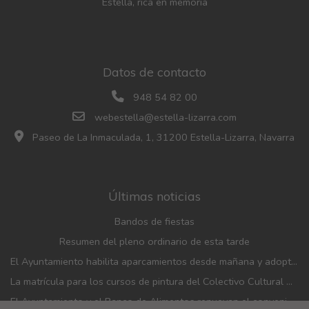
Estella, rica en memoria
Datos de contacto
948 54 82 00
webestella@estella-lizarra.com
Paseo de La Inmaculada, 1, 31200 Estella-Lizarra, Navarra
Últimas noticias
Bandos de fiestas
Resumen del pleno ordinario de esta tarde
El Ayuntamiento habilita aparcamientos desde mañana y adopta medidas de movilidad con motivo de las fiestas patronales
La matrícula para los cursos de pintura del Colectivo Cultural Almudí se abrirá del 1 al 4 de septiembre
El Ayuntamiento y el Banco de Alimentos renuevan el convenio de financiación de la entidad