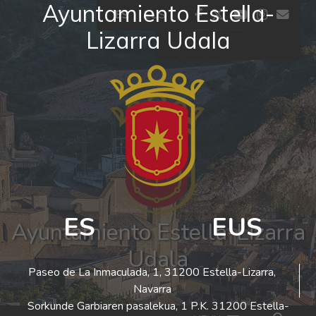
Ayuntamiento Estella-
Ir al contenido
facebook
twitter
youtube
insta
co
ES
EUS
Lizarra Udala
El tiempo - Tutiempo.net
ES
EUS
Ayuntamiento Estella-Lizarra
Udala
Paseo de La Inmaculada, 1, 31200 Estella-Lizarra,
Navarra
Sorkunde Garbiaren pasalekua, 1 P.K. 31200 Estella-
Bus