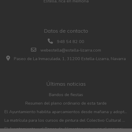
Estella, rica en memoria
Datos de contacto
948 54 82 00
webestella@estella-lizarra.com
Paseo de La Inmaculada, 1, 31200 Estella-Lizarra, Navarra
Últimas noticias
Bandos de fiestas
Resumen del pleno ordinario de esta tarde
El Ayuntamiento habilita aparcamientos desde mañana y adopta medidas de movilidad con motivo de las fiestas patronales
La matrícula para los cursos de pintura del Colectivo Cultural Almudí se abrirá del 1 al 4 de septiembre
El Ayuntamiento y el Banco de Alimentos renuevan el convenio de financiación de la entidad