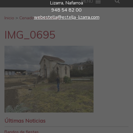
MENU
Lizarra, Nafarroa
948 54 82 00
Buscar:
webestella@estella-lizarra.com
Inicio
>
Cenador Modernista
>
IMG_0695
IMG_0695
Últimas Noticias
Bandos de fiestas