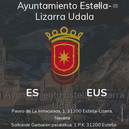
Ayuntamiento Estella-
Ir al contenido
facebook
twitter
youtube
insta
co
ES
EUS
Lizarra Udala
El tiempo - Tutiempo.net
ES
EUS
Ayuntamiento Estella-Lizarra
Udala
Paseo de La Inmaculada, 1, 31200 Estella-Lizarra,
Navarra
Sorkunde Garbiaren pasalekua, 1 P.K. 31200 Estella-
Bus