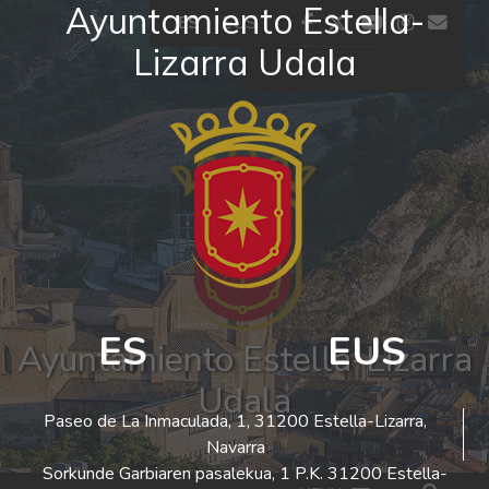
Ayuntamiento Estella-
Ir al contenido
facebook
twitter
youtube
insta
co
ES
EUS
Lizarra Udala
El tiempo - Tutiempo.net
ES
EUS
Ayuntamiento Estella-Lizarra
Udala
Paseo de La Inmaculada, 1, 31200 Estella-Lizarra,
Navarra
Sorkunde Garbiaren pasalekua, 1 P.K. 31200 Estella-
Bus