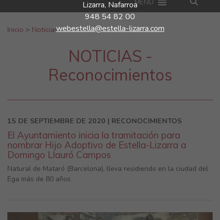
MENU
Lizarra, Nafarroa
948 54 82 00
Buscar:
webestella@estella-lizarra.com
Inicio
>
Noticias
NOTICIAS -
Reconocimientos
15 DE SEPTIEMBRE DE 2020 | RECONOCIMIENTOS
El Ayuntamiento inicia la tramitación para
nombrar Hijo Adoptivo de Estella-Lizarra a
Domingo Llauró Campos
Natural de Mataró (Barcelona), lleva residiendo en la ciudad del
Ega más de 80 años