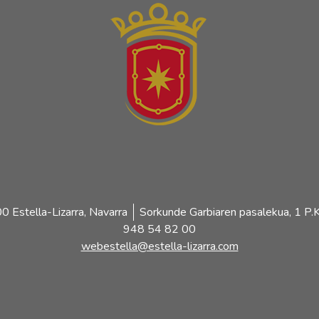
 Estella-Lizarra, Navarra
Sorkunde Garbiaren pasalekua, 1 P.K
948 54 82 00
webestella@estella-lizarra.com