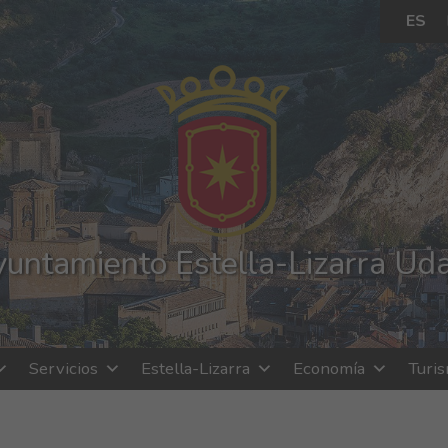
ES
untamiento Estella-Lizarra Ud
Servicios
Estella-Lizarra
Economía
Turi