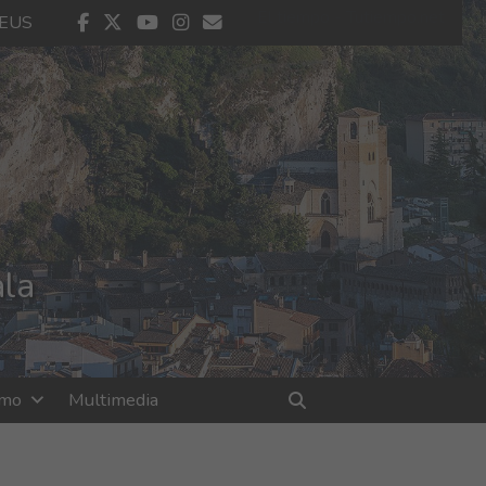
El tiempo - Tutiempo.net
facebook
twitter
youtube
instagram
contacto
EUS
ala
smo
Multimedia
Buscar