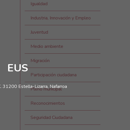
Igualdad
Industria, Innovación y Empleo
Juventud
Medio ambiente
Migración
EUS
Participación ciudadana
. 31200 Estella-Lizarra, Nafarroa
Pleno municipal
Reconocimientos
Seguridad Ciudadana