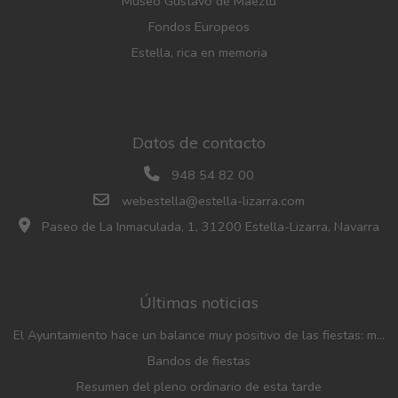
Museo Gustavo de Maeztu
Fondos Europeos
Estella, rica en memoria
Datos de contacto
948 54 82 00
webestella@estella-lizarra.com
Paseo de La Inmaculada, 1, 31200 Estella-Lizarra, Navarra
Últimas noticias
El Ayuntamiento hace un balance muy positivo de las fiestas: menos incidencias, gran participación y mayor afluencia de público que en años anteriores
Bandos de fiestas
Resumen del pleno ordinario de esta tarde