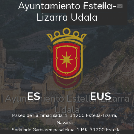
Ayuntamiento Estella-
Ir al contenido
facebook
twitter
youtube
insta
co
ES
EUS
Lizarra Udala
El tiempo - Tutiempo.net
ES
EUS
Ayuntamiento Estella-Lizarra
Udala
Paseo de La Inmaculada, 1, 31200 Estella-Lizarra,
Navarra
Sorkunde Garbiaren pasalekua, 1 P.K. 31200 Estella-
Bus