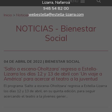
MENU
Lizarra, Nafarroa
948 54 82 00
Buscar:
webestella@estella-lizarra.com
Inicio
>
Noticias
NOTICIAS - Bienestar
Social
04 DE ABRIL DE 2022 | BIENESTAR SOCIAL
‘Salto a escena-Oholtzara’ regresa a Estella-
Lizarra los días 12 y 13 de abril con ‘Un viaje a
América’ para acercar el teatro a la juventud
El programa ‘Salto a escena-Oholtzara’ regresa a Estella-Lizarra
los días 12 y 13 de abril, en su quinta edición, para seguir
acercando el teatro a la jóvenes gener...