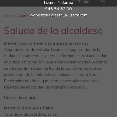
MENU
Lizarra, Nafarroa
948 54 82 00
Buscar:
webestella@estella-lizarra.com
Inicio
>
Ayuntamiento
>
Saludo de la alcaldesa
Saludo de la alcaldesa
Bienvenidos y bienvenidas a la página web del
Ayuntamiento de Estella-Lizarra, un espacio donde la
ciudadanía puede mantenerse informada con la actualidad
municipal así como con la agenda de actividades. Además,
se ofrece información de los distintos servicios que se
prestan desde la entidad y un enlace a nuestra Sede
Electrónica desde la que es posible realizar distintos
trámites sin necesidad de atención presencial.
Un saludo cordial,
Marta Ruiz de Alda Parla
Alcaldesa de Estella-Lizarra