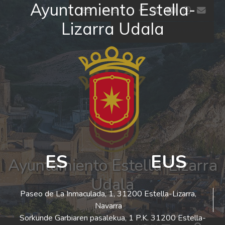
Ayuntamiento Estella-
Ir al contenido
facebook
twitter
youtube
insta
co
ES
EUS
Lizarra Udala
El tiempo - Tutiempo.net
ES
EUS
Ayuntamiento Estella-Lizarra
Udala
Paseo de La Inmaculada, 1, 31200 Estella-Lizarra,
Navarra
Sorkunde Garbiaren pasalekua, 1 P.K. 31200 Estella-
Bus