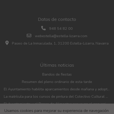
Datos de contacto
948 54 82 00
webestella@estella-lizarra.com
Paseo de La Inmaculada, 1, 31200 Estella-Lizarra, Navarra
Últimas noticias
Bandos de fiestas
Resumen del pleno ordinario de esta tarde
El Ayuntamiento habilita aparcamientos desde mañana y adopta medidas de movilidad con motivo de las fiestas patronales
La matrícula para los cursos de pintura del Colectivo Cultural Almudí se abrirá del 1 al 4 de septiembre
El Ayuntamiento y el Banco de Alimentos renuevan el convenio de financiación de la entidad
Usamos cookies para mejorar su experiencia de navegación
El Ayuntamiento entrega los pañuelicos rojos de fiestas a los bebés nacidos en 2025