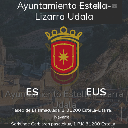
Ayuntamiento Estella-
Ir al contenido
facebook
twitter
youtube
insta
co
ES
EUS
Lizarra Udala
El tiempo - Tutiempo.net
ES
EUS
Ayuntamiento Estella-Lizarra
Udala
Paseo de La Inmaculada, 1, 31200 Estella-Lizarra,
Navarra
Sorkunde Garbiaren pasalekua, 1 P.K. 31200 Estella-
Bus