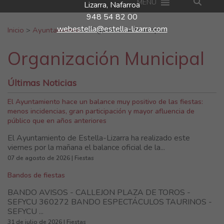
MENU
Lizarra, Nafarroa
948 54 82 00
Buscar:
webestella@estella-lizarra.com
Inicio
>
Ayuntamiento
>
Organización Municipal
Organización Municipal
Últimas Noticias
El Ayuntamiento hace un balance muy positivo de las fiestas:
menos incidencias, gran participación y mayor afluencia de
público que en años anteriores
El Ayuntamiento de Estella-Lizarra ha realizado este
viernes por la mañana el balance oficial de la...
07 de agosto de 2026 | Fiestas
Bandos de fiestas
BANDO AVISOS - CALLEJON PLAZA DE TOROS -
SEFYCU 360272 BANDO ESPECTÁCULOS TAURINOS -
SEFYCU ...
31 de julio de 2026 | Fiestas