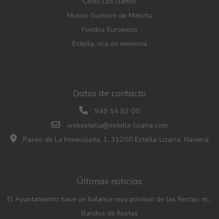
Cines Los Llanos
Museo Gustavo de Maeztu
Fondos Europeos
Estella, rica en memoria
Datos de contacto
948 54 82 00
webestella@estella-lizarra.com
Paseo de La Inmaculada, 1, 31200 Estella-Lizarra, Navarra
Últimas noticias
El Ayuntamiento hace un balance muy positivo de las fiestas: menos incidencias, gran participación y mayor afluencia de público que en años anteriores
Bandos de fiestas