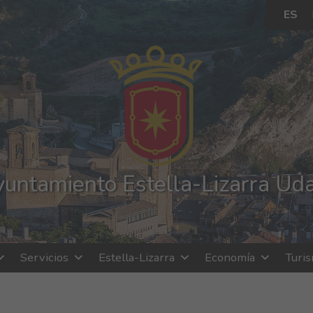
ES
untamiento Estella-Lizarra Ud
Servicios
Estella-Lizarra
Economía
Turi