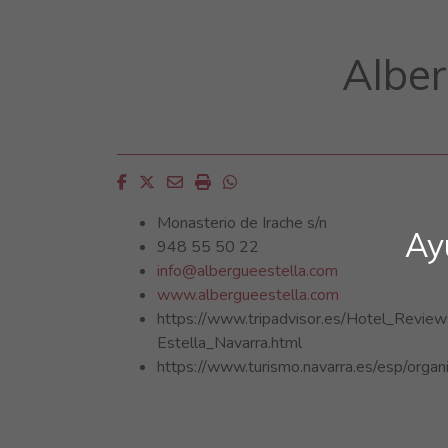
Albe
Facebook
Twitter
Email
Imprimir
Whatsapp
Monasterio de Irache s/n
Ay
948 55 50 22
info@albergueestella.com
www.albergueestella.com
https://www.tripadvisor.es/Hotel_Rev
Estella_Navarra.html
https://www.turismo.navarra.es/esp/orga