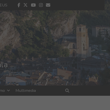
El tiempo - Tutiempo.net
facebook
twitter
youtube
instagram
contacto
EUS
ala
smo
Multimedia
Buscar