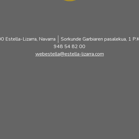
 Estella-Lizarra, Navarra
Sorkunde Garbiaren pasalekua, 1 P.K
948 54 82 00
webestella@estella-lizarra.com