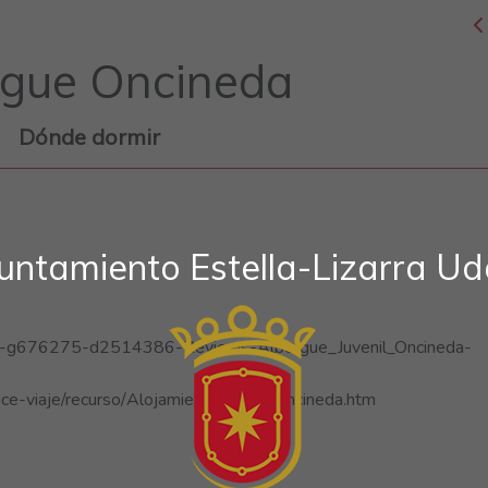
rgue Oncineda
Dónde dormir
untamiento Estella-Lizarra Ud
iew-g676275-d2514386-Reviews-Albergue_Juvenil_Oncineda-
nice-viaje/recurso/Alojamiento/5275/Oncineda.htm