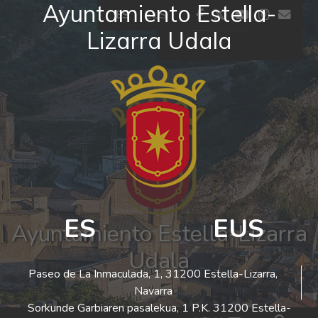
Ayuntamiento Estella-
Ir al contenido
facebook
twitter
youtube
insta
co
ES
EUS
Lizarra Udala
El tiempo - Tutiempo.net
ES
EUS
Ayuntamiento Estella-Lizarra
Udala
Paseo de La Inmaculada, 1, 31200 Estella-Lizarra,
Navarra
Sorkunde Garbiaren pasalekua, 1 P.K. 31200 Estella-
Bus