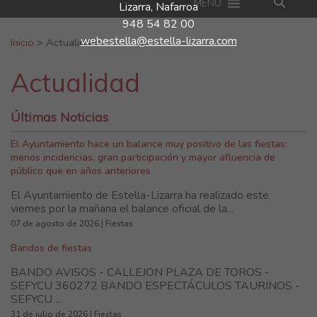
MENU
Lizarra, Nafarroa
948 54 82 00
Buscar:
webestella@estella-lizarra.com
Inicio
>
Actualidad
Actualidad
Últimas Noticias
El Ayuntamiento hace un balance muy positivo de las fiestas:
menos incidencias, gran participación y mayor afluencia de
público que en años anteriores
El Ayuntamiento de Estella-Lizarra ha realizado este
viernes por la mañana el balance oficial de la...
07 de agosto de 2026 | Fiestas
Bandos de fiestas
BANDO AVISOS - CALLEJON PLAZA DE TOROS -
SEFYCU 360272 BANDO ESPECTÁCULOS TAURINOS -
SEFYCU ...
31 de julio de 2026 | Fiestas