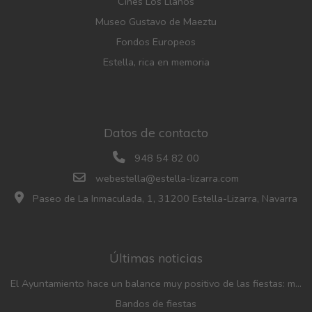
Cines Los Llanos
Museo Gustavo de Maeztu
Fondos Europeos
Estella, rica en memoria
Datos de contacto
948 54 82 00
webestella@estella-lizarra.com
Paseo de La Inmaculada, 1, 31200 Estella-Lizarra, Navarra
Últimas noticias
El Ayuntamiento hace un balance muy positivo de las fiestas: menos incidencias, gran participación y mayor afluencia de público que en años anteriores
Bandos de fiestas